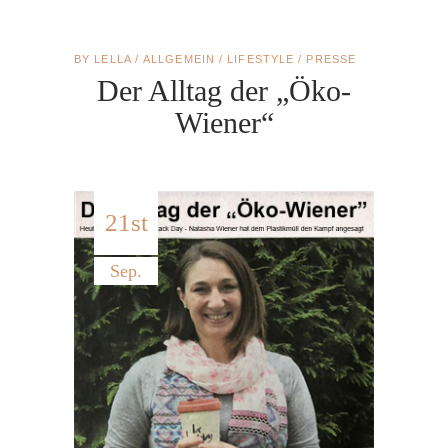
BY
LELLA
ALLGEMEIN
/
LIFESTYLE
/
PRESSE
Der Alltag der „Öko-
Wiener“
21st
Sep.