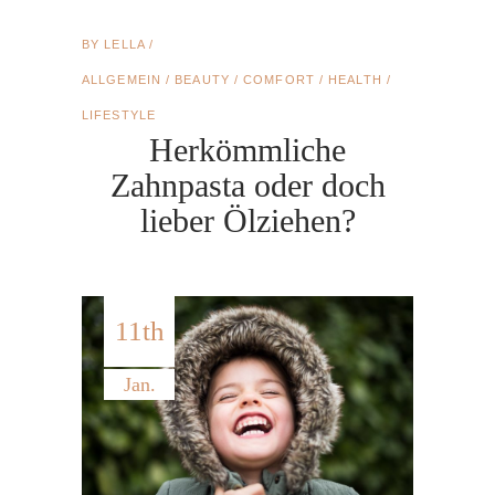
BY
LELLA
ALLGEMEIN
/
BEAUTY
/
COMFORT
/
HEALTH
/
LIFESTYLE
Herkömmliche
Zahnpasta oder doch
lieber Ölziehen?
11th
Jan.